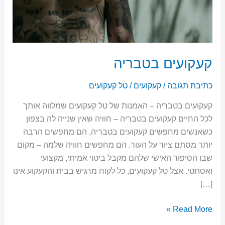
font_download
סמן קישורים
לאפס
cached
את
השארת משוב
כל
קעקועים בטבריה
האפשרויות
הצהרת נגישות
כתיבת תגובה
/
קעקועים
/
טל קעקועים
קעקועים בטבריה – האמנות של טל קעקועים שמלווה אותך
לכל החיים קעקועים בטבריה – חוויה שאין שנייה לה בצפון
כשאנשים מחפשים קעקועים בטבריה, הם מחפשים הרבה
יותר מסתם ציור על העור. הם מחפשים חוויה שלמה – מקום
שבו הסיפור האישי שלהם מקבל ביטוי אמיתי, מקצועי
ואסתטי. אצל טל קעקועים, כל לקוח מרגיש בבית והקעקוע אינו
[…]
Read More »