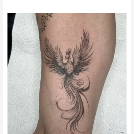
קעקועים
בצפון