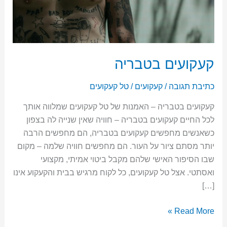
font_download
סמן קישורים
לאפס
cached
את
השארת משוב
כל
קעקועים בטבריה
האפשרויות
הצהרת נגישות
כתיבת תגובה
/
קעקועים
/
טל קעקועים
קעקועים בטבריה – האמנות של טל קעקועים שמלווה אותך
לכל החיים קעקועים בטבריה – חוויה שאין שנייה לה בצפון
כשאנשים מחפשים קעקועים בטבריה, הם מחפשים הרבה
יותר מסתם ציור על העור. הם מחפשים חוויה שלמה – מקום
שבו הסיפור האישי שלהם מקבל ביטוי אמיתי, מקצועי
ואסתטי. אצל טל קעקועים, כל לקוח מרגיש בבית והקעקוע אינו
[…]
Read More »